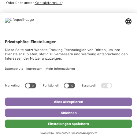
Oder über unser
Kontaktformular
.
Service
Informationen
Unsere Communities
Facebook
Instagram
Zahlungsarten
SEPA
Rechnung
Kontakt
Kündigung
Vertrag widerrufen
* Alle Preise inkl. gesetzl. Mehrwertsteuer und Versandkosten, wenn
nicht anders angegeben.
© 2026 lifequell.de - Alle Rechte vorbehalten.