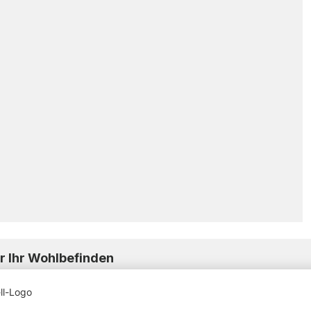
r Ihr Wohlbefinden
d unverfälschten Geschmack. Ohne zusätzliche Aromen biet
en Form genießen möchten. Dank schonender Extraktion bleib