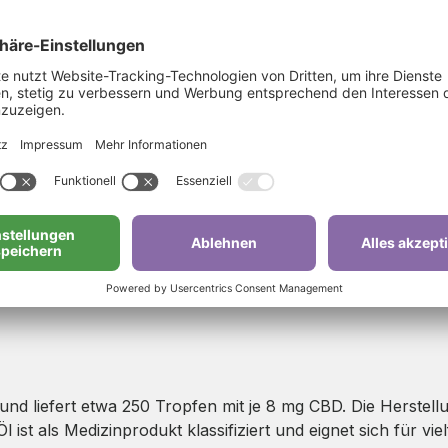
Öl
herheit
n
s Sativa Blüten, Blättern und Stielen gewonnen. Die Nutz
r sorgt für eine optimale Aufnahme des Cannabidiols. Dadur
d liefert etwa 250 Tropfen mit je 8 mg CBD. Die Herstellun
 ist als Medizinprodukt klassifiziert und eignet sich für vi